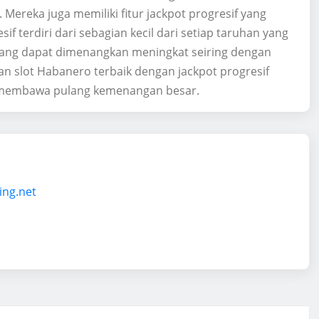
ereka juga memiliki fitur jackpot progresif yang
f terdiri dari sebagian kecil dari setiap taruhan yang
t yang dapat dimenangkan meningkat seiring dengan
n slot Habanero terbaik dengan jackpot progresif
uk membawa pulang kemenangan besar.
ing.net