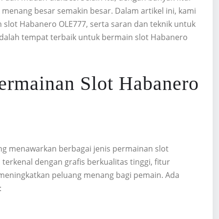
k menang besar semakin besar. Dalam artikel ini, kami
slot Habanero OLE777, serta saran dan teknik untuk
alah tempat terbaik untuk bermain slot Habanero
ermainan Slot Habanero
ang menawarkan berbagai jenis permainan slot
erkenal dengan grafis berkualitas tinggi, fitur
ng meningkatkan peluang menang bagi pemain. Ada
: