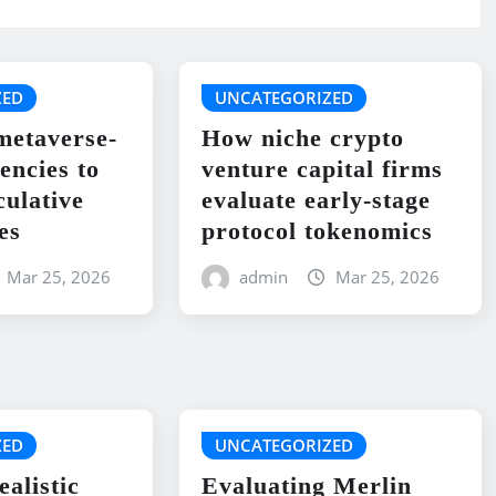
ZED
UNCATEGORIZED
metaverse-
How niche crypto
encies to
venture capital firms
culative
evaluate early-stage
es
protocol tokenomics
Mar 25, 2026
admin
Mar 25, 2026
ZED
UNCATEGORIZED
alistic
Evaluating Merlin