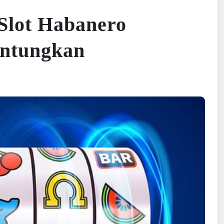
Slot Habanero
ntungkan