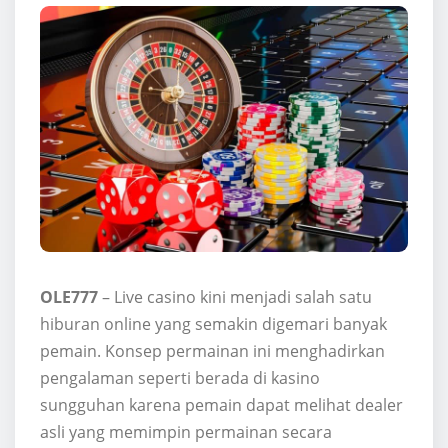
OLE777
– Live casino kini menjadi salah satu
hiburan online yang semakin digemari banyak
pemain. Konsep permainan ini menghadirkan
pengalaman seperti berada di kasino
sungguhan karena pemain dapat melihat dealer
asli yang memimpin permainan secara