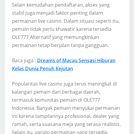
Selain kemudahan pendaftaran, akses yang
stabil juga menjadi faktor penting dalam
permainan live casino. Dalam situasi seperti itu,
pemain tidak perlu khawatir karena tersedia
OLE777 Alternatif yang memungkinkan
permainan tetap berjalan tanpa gangguan.
Baca juga :
Dreams of Macau Sensasi Hiburan
Kelas Dunia Penuh Kejutan
Popularitas live casino juga terus meningkat di
kalangan pemain dari berbagai daerah,
termasuk komunitas pemain di OLE777
Indonesia. Banyak pemain menyukai permainan
ini karena tampilannya profesional, dealer yang
ramah, serta suasana meja yang terasa realistis.
Selain itu, variasi permainan yang tersedia