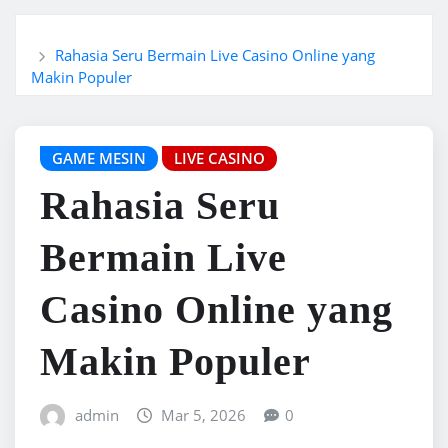
Home
Rahasia Seru Bermain Live Casino Online yang
Makin Populer
GAME MESIN
LIVE CASINO
Rahasia Seru
Bermain Live
Casino Online yang
Makin Populer
admin
Mar 5, 2026
0