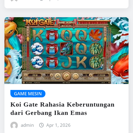
GAME MESIN
Koi Gate Rahasia Keberuntungan
dari Gerbang Ikan Emas
admin
Apr 1, 2026