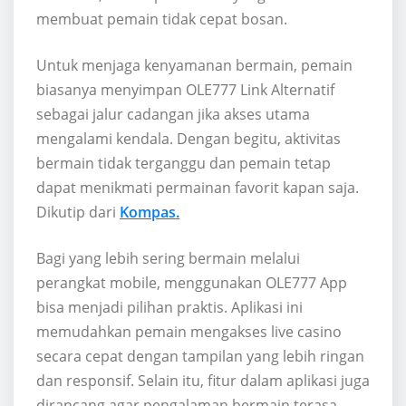
membuat pemain tidak cepat bosan.
Untuk menjaga kenyamanan bermain, pemain
biasanya menyimpan OLE777 Link Alternatif
sebagai jalur cadangan jika akses utama
mengalami kendala. Dengan begitu, aktivitas
bermain tidak terganggu dan pemain tetap
dapat menikmati permainan favorit kapan saja.
Dikutip dari
Kompas.
Bagi yang lebih sering bermain melalui
perangkat mobile, menggunakan OLE777 App
bisa menjadi pilihan praktis. Aplikasi ini
memudahkan pemain mengakses live casino
secara cepat dengan tampilan yang lebih ringan
dan responsif. Selain itu, fitur dalam aplikasi juga
dirancang agar pengalaman bermain terasa