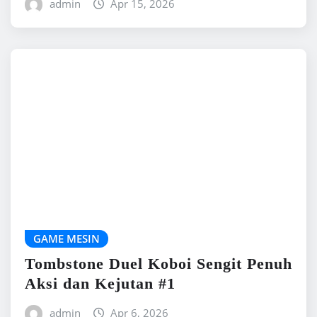
admin
Apr 15, 2026
GAME MESIN
Tombstone Duel Koboi Sengit Penuh
Aksi dan Kejutan #1
admin
Apr 6, 2026