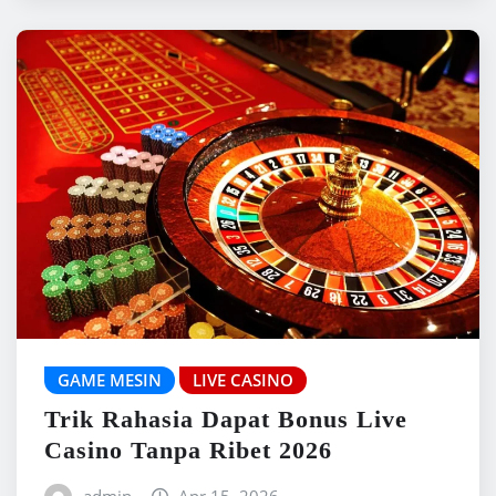
GAME MESIN
LIVE CASINO
Trik Rahasia Dapat Bonus Live
Casino Tanpa Ribet 2026