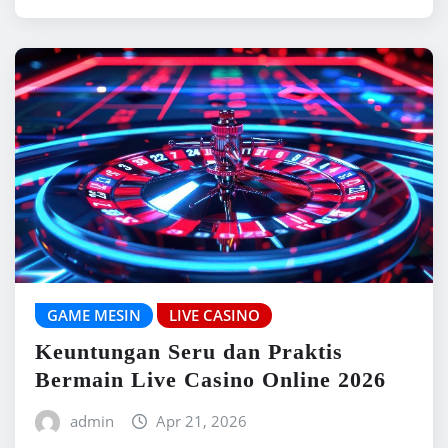
GAME MESIN
LIVE CASINO
Keuntungan Seru dan Praktis
Bermain Live Casino Online 2026
admin
Apr 21, 2026